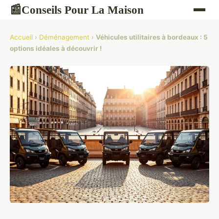
Conseils Pour La Maison
📰
Accueil
›
Déménagement
›
Véhicules utilitaires à bordeaux : 5
options idéales à découvrir !