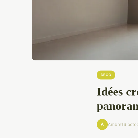
DÉCO
Idées cr
panoram
A
Ambre
16 octo