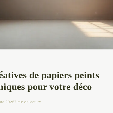
éatives de papiers peints
iques pour votre déco
bre 2025
7 min de lecture