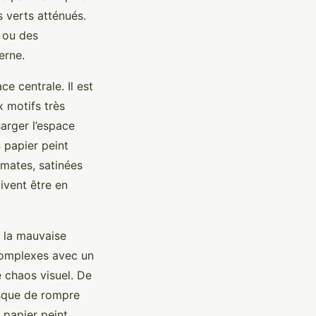
 verts atténués.
s ou des
erne.
e centrale. Il est
x motifs très
arger l’espace
 papier peint
 mates, satinées
ivent être en
t la mauvaise
complexes avec un
 chaos visuel. De
isque de rompre
r papier peint