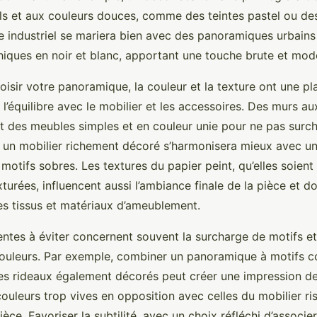
ls et aux couleurs douces, comme des teintes pastel ou des
tyle industriel se mariera bien avec des panoramiques urbain
iques en noir et blanc, apportant une touche brute et mod
sir votre panoramique, la couleur et la texture ont une plac
 l’équilibre avec le mobilier et les accessoires. Des murs au
 des meubles simples et en couleur unie pour ne pas surch
se, un mobilier richement décoré s’harmonisera mieux avec un
otifs sobres. Les textures du papier peint, qu’elles soient
turées, influencent aussi l’ambiance finale de la pièce et do
s tissus et matériaux d’ameublement.
entes à éviter concernent souvent la surcharge de motifs e
couleurs. Par exemple, combiner un panoramique à motifs 
es rideaux également décorés peut créer une impression de
 couleurs trop vives en opposition avec celles du mobilier r
ièce. Favoriser la subtilité, avec un choix réfléchi d’associe