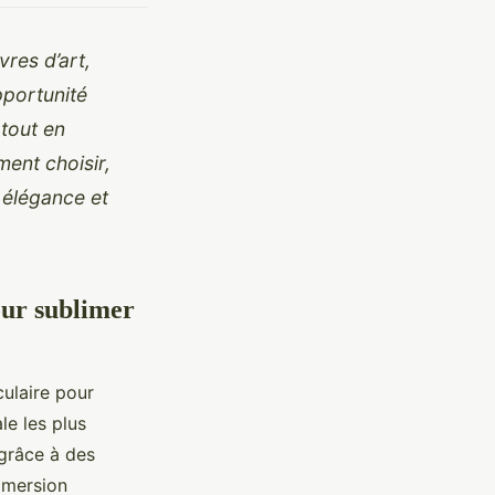
res d’art,
pportunité
 tout en
ent choisir,
 élégance et
our sublimer
ulaire pour
le les plus
 grâce à des
mmersion