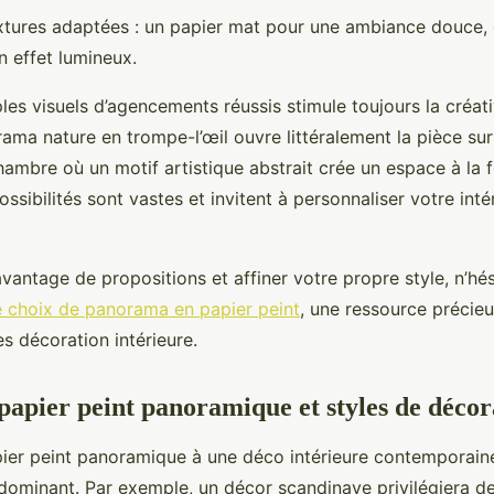
extures adaptées : un papier mat pour une ambiance douce,
n effet lumineux.
ples visuels d’agencements réussis stimule toujours la créat
ama nature en trompe-l’œil ouvre littéralement la pièce sur
hambre où un motif artistique abstrait crée un espace à la f
sibilités sont vastes et invitent à personnaliser votre inté
vantage de propositions et affiner votre propre style, n’hé
e choix de panorama en papier peint
, une ressource précie
es décoration intérieure.
apier peint panoramique et styles de décor
ier peint panoramique à une déco intérieure contemporaine,
le dominant. Par exemple, un décor scandinave privilégiera 