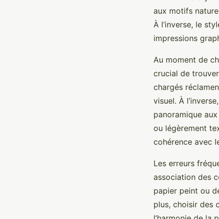
aux motifs nature
À l’inverse, le s
impressions graph
Au moment de choi
crucial de trouver
chargés réclament
visuel. À l’inver
panoramique aux m
ou légèrement tex
cohérence avec le
Les erreurs fréqu
association des 
papier peint ou d
plus, choisir des
l’harmonie de la p