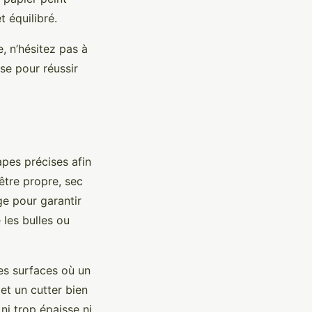
 équilibré.
, n’hésitez pas à
se pour réussir
apes précises afin
être propre, sec
ge pour garantir
 les bulles ou
des surfaces où un
et un cutter bien
ni trop épaisse ni