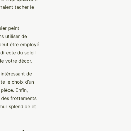
raient tacher le
pier peint
 utiliser de
é peut être employé
directe du soleil
e votre décor.
 intéressant de
te le choix d’un
pièce. Enfin,
r des frottements
 mur splendide et