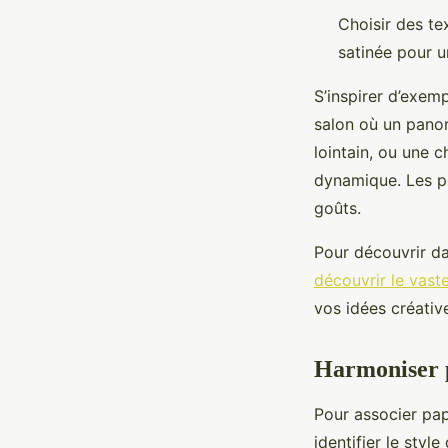
Choisir des t
satinée pour u
S’inspirer d’exem
salon où un panor
lointain, ou une c
dynamique. Les pos
goûts.
Pour découvrir da
découvrir le vast
vos idées créativ
Harmoniser p
Pour associer pap
identifier le sty