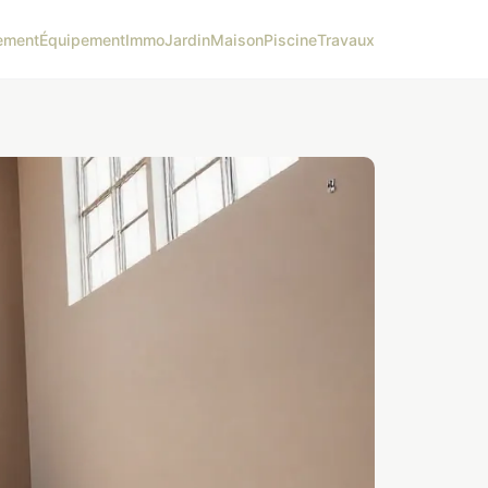
ement
Équipement
Immo
Jardin
Maison
Piscine
Travaux