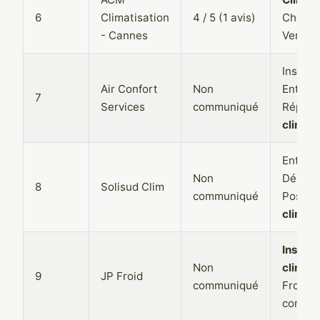
6
Climatisation
4 / 5 (1 avis)
Chauff
- Cannes
Ventila
Installa
Air Confort
Non
Entreti
7
Services
communiqué
Répara
climati
Entreti
Non
Dépann
8
Solisud Clim
communiqué
Pose
climati
Install
Non
climati
9
JP Froid
communiqué
Froid
commer