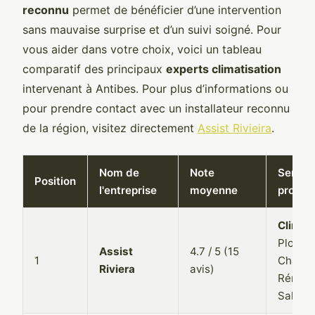
reconnu
permet de bénéficier d’une intervention
sans mauvaise surprise et d’un suivi soigné. Pour
vous aider dans votre choix, voici un tableau
comparatif des principaux
experts climatisation
intervenant à Antibes. Pour plus d’informations ou
pour prendre contact avec un installateur reconnu
de la région, visitez directement
Assist Rivieira
.
Nom de
Note
Servic
Position
l'entreprise
moyenne
propos
Climati
Plombe
Assist
4.7 / 5 (15
1
Chauff
Riviera
avis)
Rénova
Salle d