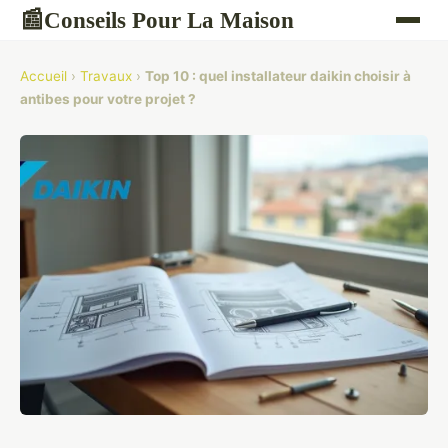
Conseils Pour La Maison
📰
Accueil
›
Travaux
›
Top 10 : quel installateur daikin choisir à
antibes pour votre projet ?