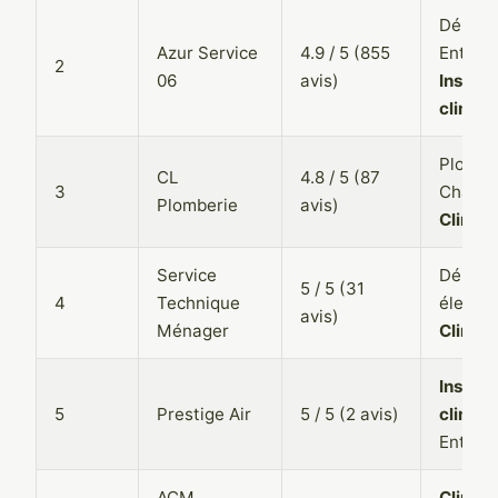
Dépann
Azur Service
4.9 / 5 (855
Entreti
2
06
avis)
Install
climati
Plombe
CL
4.8 / 5 (87
3
Chauff
Plomberie
avis)
Climati
Service
Dépan
5 / 5 (31
4
Technique
électr
avis)
Ménager
Climati
Install
5
Prestige Air
5 / 5 (2 avis)
climati
Entreti
ACM
Climati