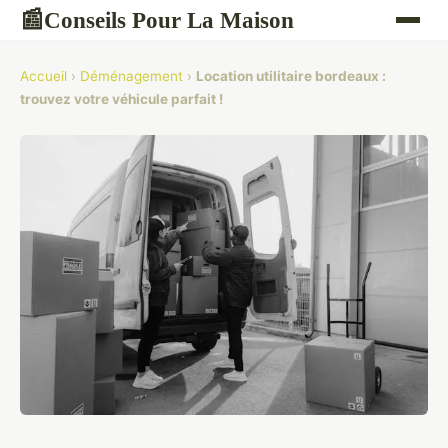
Conseils Pour La Maison
📰
Accueil
›
Déménagement
›
Location utilitaire bordeaux :
trouvez votre véhicule parfait !