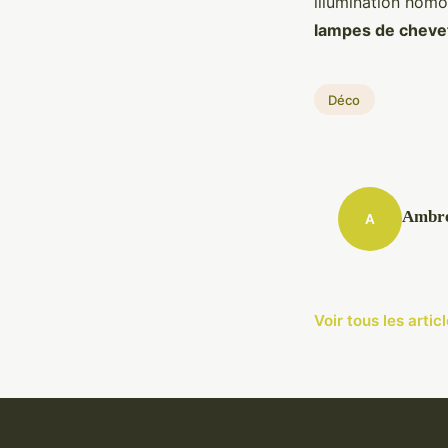
illumination homo
lampes de cheve
Déco
Ambr
A
Voir tous les arti