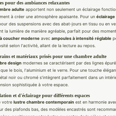
res pour des ambiances relaxantes
ambre adulte
apportent non seulement un éclairage fonctio
ement à créer une atmosphère apaisante. Pour un
éclairage
pour des suspensions avec des abat-jours en tissu ou en v
nt la lumière de manière agréable, parfait pour des momen
 à coucher moderne
avec
ampoules à intensité réglable
pe
sité selon l'activité, allant de la lecture au repos.
rains et matériaux prisés pour une chambre adulte
bre design
modernes se caractérisent par des lignes épurées
que le bois, l'aluminium et le verre. Pour une touche élégan
tal noir ou chromé s'intègrent parfaitement dans un intér
nsion sophistiquée à votre espace.
lation et d'éclairage pour différents espaces
e votre
lustre chambre contemporain
est en harmonie avec
our des plafonds bas, des modèles encastrés sont recomma