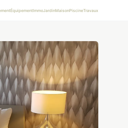
ement
Équipement
Immo
Jardin
Maison
Piscine
Travaux