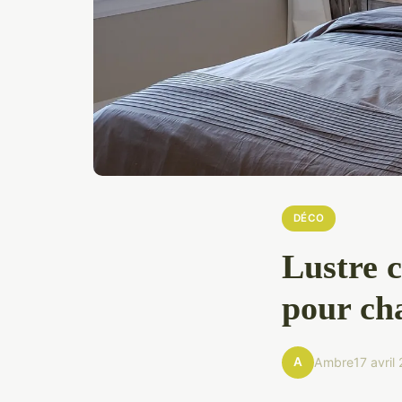
DÉCO
Lustre c
pour ch
A
Ambre
17 avril