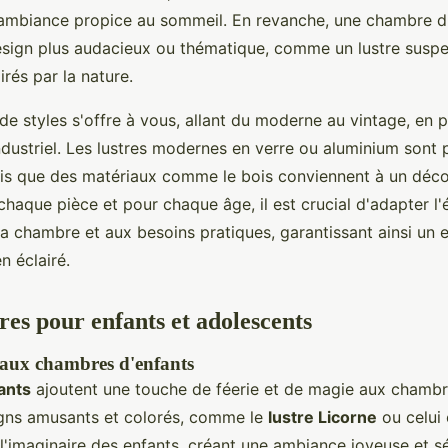
e ambiance propice au sommeil. En revanche, une chambre d
design plus audacieux ou thématique, comme un lustre susp
rés par la nature.
 de styles s'offre à vous, allant du moderne au vintage, en p
ndustriel. Les lustres modernes en verre ou aluminium sont 
dis que des matériaux comme le bois conviennent à un déco
haque pièce et pour chaque âge, il est crucial d'adapter l'é
 la chambre et aux besoins pratiques, garantissant ainsi un
n éclairé.
tres pour enfants et adolescents
 aux chambres d'enfants
ants
ajoutent une touche de féerie et de magie aux chambr
igns amusants et colorés, comme le
lustre Licorne
ou celui
 l'imaginaire des enfants, créant une ambiance joyeuse et s