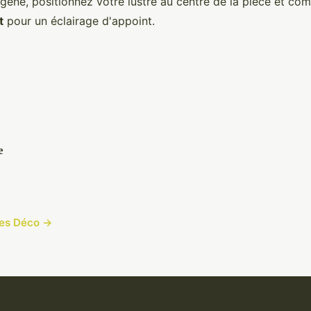
gène, positionnez votre lustre au centre de la pièce et co
t
pour un éclairage d'appoint.
e
cles Déco →