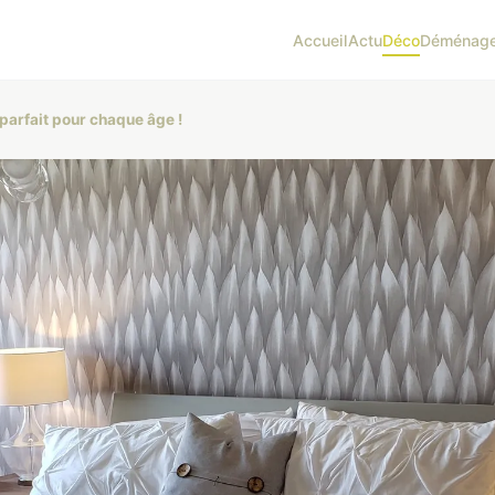
Accueil
Actu
Déco
Déménag
parfait pour chaque âge !