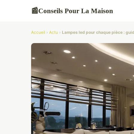
Conseils Pour La Maison
📰
Accueil
›
Actu
›
Lampes led pour chaque pièce : gui