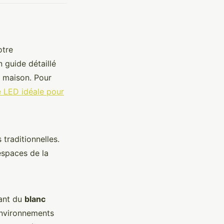
otre
 guide détaillé
e maison. Pour
 LED idéale pour
traditionnelles.
 espaces de la
lant du
blanc
nvironnements