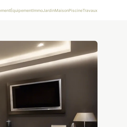
ement
Équipement
Immo
Jardin
Maison
Piscine
Travaux