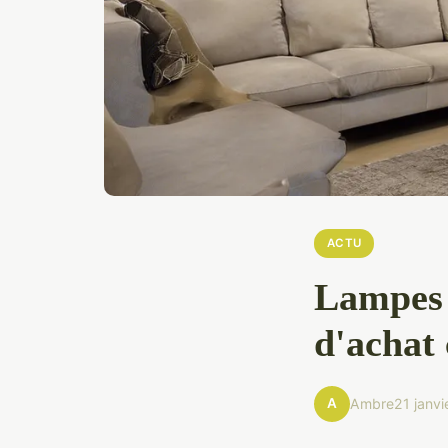
ACTU
Lampes 
d'achat
A
Ambre
21 janv