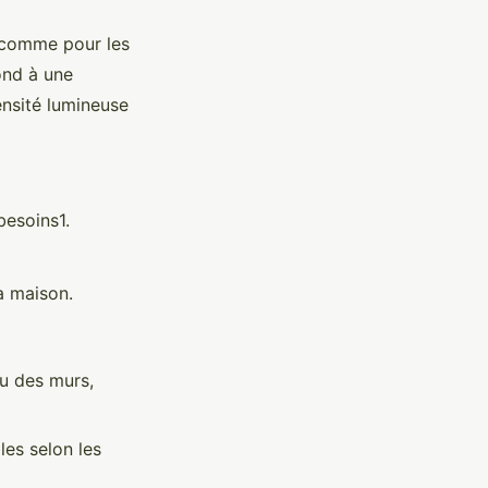
 comme pour les
ond à une
ensité lumineuse
besoins1.
a maison.
u des murs,
les selon les