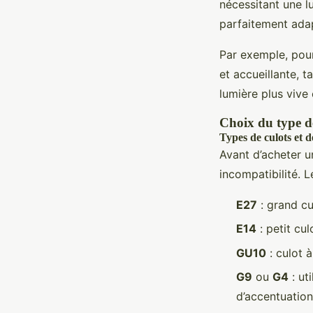
nécessitant une lu
parfaitement ada
Par exemple, pour
et accueillante, 
lumière plus vive 
Choix du type 
Types de culots et 
Avant d’acheter u
incompatibilité. L
E27
: grand cu
E14
: petit cul
GU10
: culot à
G9
ou
G4
: ut
d’accentuation