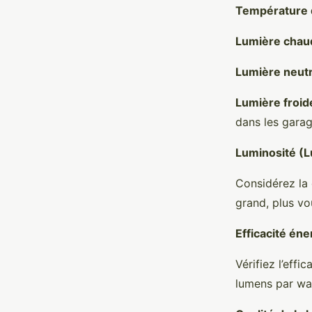
Température 
Lumière chau
Lumière neut
Lumière froi
dans les gara
Luminosité (
Considérez la 
grand, plus v
Efficacité én
Vérifiez l’eff
lumens par wat