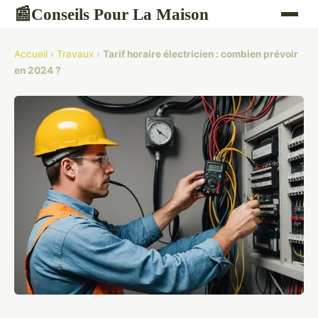
Conseils Pour La Maison
📰
Accueil
›
Travaux
›
Tarif horaire électricien : combien prévoir
en 2024 ?