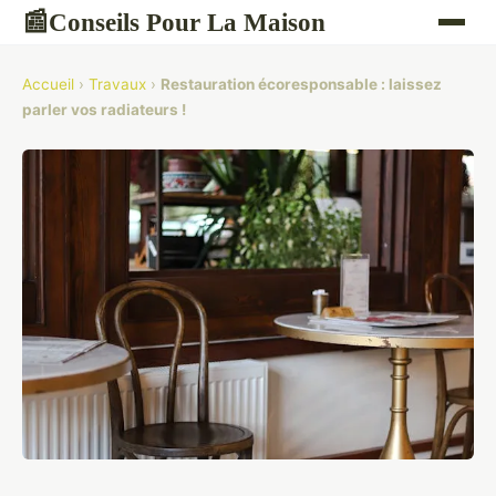
Conseils Pour La Maison
📰
Accueil
›
Travaux
›
Restauration écoresponsable : laissez
parler vos radiateurs !