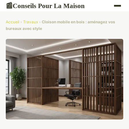
Conseils Pour La Maison
📰
Accueil
›
Travaux
›
Cloison mobile en bois : aménagez vos
bureaux avec style