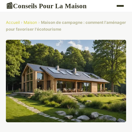
Conseils Pour La Maison
📰
Accueil
›
Maison
›
Maison de campagne : comment l'aménager
pour favoriser l'écotourisme