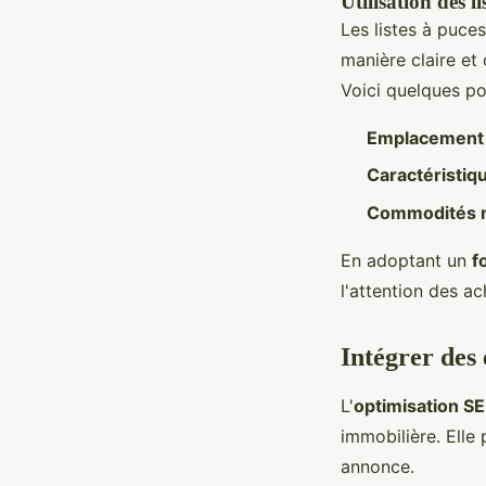
Utilisation des li
Les listes à puce
manière claire et 
Voici quelques poi
Emplacement p
Caractéristiq
Commodités 
En adoptant un
f
l'attention des ac
Intégrer des
L'
optimisation S
immobilière. Elle
annonce.