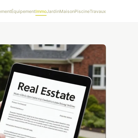
ement
Équipement
Immo
Jardin
Maison
Piscine
Travaux