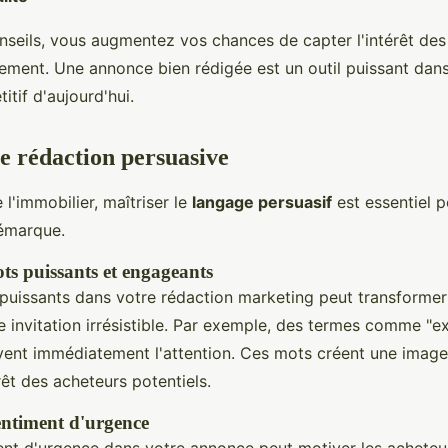
nseils, vous augmentez vos chances de capter l'intérêt des
ement. Une annonce bien rédigée est un outil puissant dan
tif d'aujourd'hui.
e rédaction persuasive
l'immobilier, maîtriser le
langage persuasif
est essentiel p
émarque.
ots puissants et engageants
 puissants dans votre rédaction marketing peut transformer
e invitation irrésistible. Par exemple, des termes comme "exc
vent immédiatement l'attention. Ces mots créent une image
érêt des acheteurs potentiels.
entiment d'urgence
ent d'urgence dans votre annonce peut motiver les acheteur