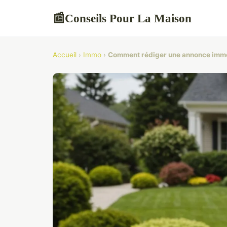
Conseils Pour La Maison
📰
Accueil
›
Immo
›
Comment rédiger une annonce immob