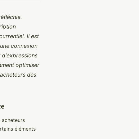
éfléchie.
ription
rentiel. Il est
t une connexion
t d'expressions
omment optimiser
 acheteurs dès
ce
s acheteurs
certains éléments