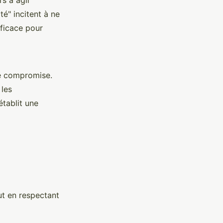
té" incitent à ne
ficace pour
tre compromise.
 les
établit une
ut en respectant