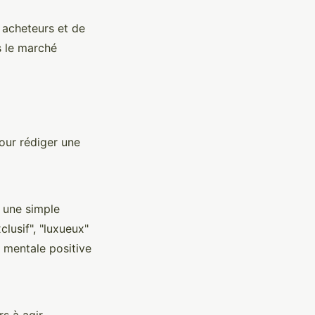
 acheteurs et de
s le marché
our rédiger une
 une simple
lusif", "luxueux"
 mentale positive
s à agir