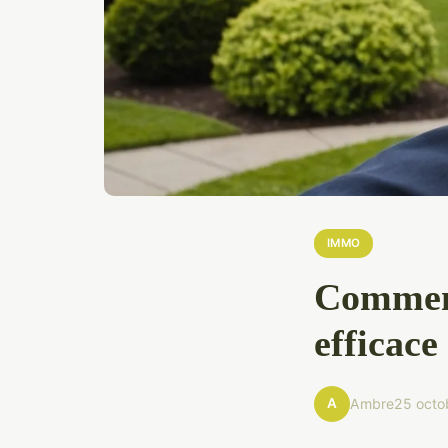
IMMO
Comment
efficace
A
Ambre
25 octo