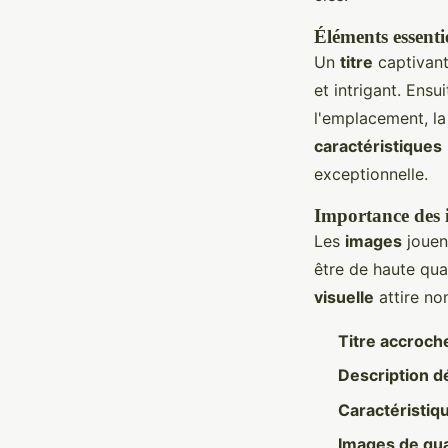
Éléments essenti
Un
titre
captivant 
et intrigant. Ensui
l'emplacement, la 
caractéristiques
exceptionnelle.
Importance des i
Les
images
jouent
être de haute qua
visuelle
attire no
Titre accroch
Description dé
Caractéristiq
Images de qua