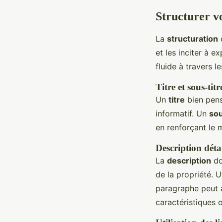
Structurer v
La
structuration
d
et les inciter à 
fluide à travers l
Titre et sous-titr
Un
titre
bien pens
informatif. Un
sou
en renforçant le m
Description détai
La
description
do
de la propriété. 
paragraphe peut 
caractéristiques 